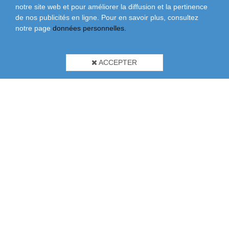
notre site web et pour améliorer la diffusion et la pertinence
de nos publicités en ligne. Pour en savoir plus, consultez
notre page
données personnelles.
ACCEPTER
À Propos De Nous
Brochures
Conditions Générales
Conditions Générales De Vente
Données Personnelles
Garantie
Modern Slavery And Human Trafficking Statement