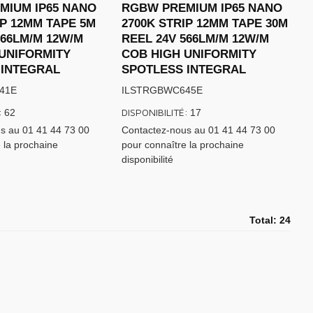
MIUM IP65 NANO
RGBW PREMIUM IP65 NANO
IP 12MM TAPE 5M
2700K STRIP 12MM TAPE 30M
566LM/M 12W/M
REEL 24V 566LM/M 12W/M
UNIFORMITY
COB HIGH UNIFORMITY
 INTEGRAL
SPOTLESS INTEGRAL
41E
ILSTRGBWC645E
:
DISPONIBILITÉ:
62
17
s au 01 41 44 73 00
Contactez-nous au 01 41 44 73 00
 la prochaine
pour connaître la prochaine
disponibilité
Total: 24