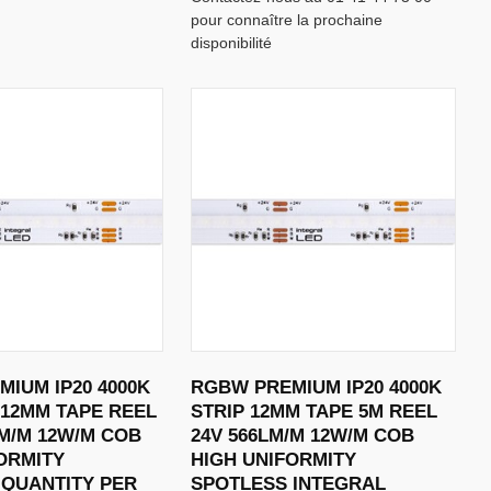
pour connaître la prochaine
disponibilité
IUM IP20 4000K
RGBW PREMIUM IP20 4000K
 12MM TAPE REEL
STRIP 12MM TAPE 5M REEL
M/M 12W/M COB
24V 566LM/M 12W/M COB
ORMITY
HIGH UNIFORMITY
 QUANTITY PER
SPOTLESS INTEGRAL