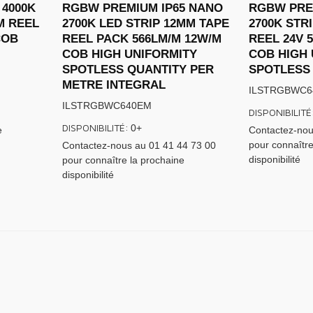
 4000K
RGBW PREMIUM IP65 NANO
RGBW PRE
M REEL
2700K LED STRIP 12MM TAPE
2700K STR
COB
REEL PACK 566LM/M 12W/M
REEL 24V 
COB HIGH UNIFORMITY
COB HIGH 
L
SPOTLESS QUANTITY PER
SPOTLESS
METRE INTEGRAL
ILSTRGBWC6
ILSTRGBWC640EM
DISPONIBILITÉ
DISPONIBILITÉ:
0+
e
Contactez-nou
pour connaître
Contactez-nous au 01 41 44 73 00
disponibilité
pour connaître la prochaine
disponibilité