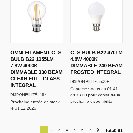
OMNI FILAMENT GLS
GLS BULB B22 470LM
BULB B22 1055LM
4.8W 4000K
7.8W 4000K
DIMMABLE 240 BEAM
DIMMABLE 330 BEAM
FROSTED INTEGRAL
CLEAR FULL GLASS
DISPONIBILITÉ:
500+
INTEGRAL
Contactez-nous au 01 41
DISPONIBILITÉ:
467
44 73 00 pour connaître la
prochaine disponibilité
Prochaine entrée en stock
le 01/12/2026
1
2
3
4
5
6
7
Total: 81