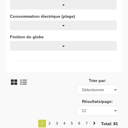
Consommation électrique (plage)
Finition du globe
Trier par:
Résultats/page:
1
2
3
4
5
6
7
Total: 81