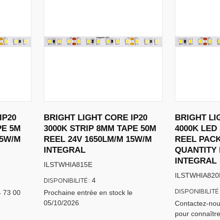
IP20
BRIGHT LIGHT CORE IP20
BRIGHT LI
PE 5M
3000K STRIP 8MM TAPE 50M
4000K LED
15W/M
REEL 24V 1650LM/M 15W/M
REEL PACK
INTEGRAL
QUANTITY
INTEGRAL
ILSTWHIA815E
ILSTWHIA82
DISPONIBILITÉ:
4
DISPONIBILITÉ
4 73 00
Prochaine entrée en stock le
05/10/2026
Contactez-nou
pour connaître