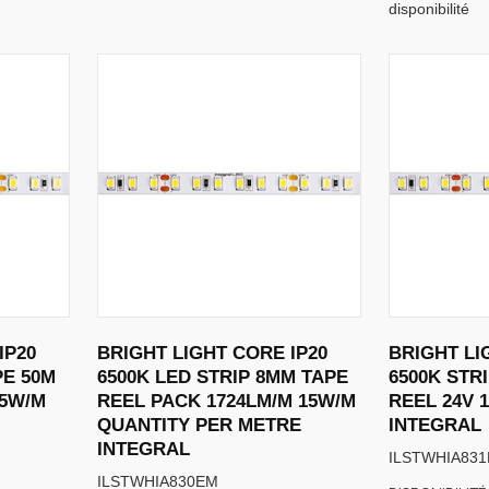
disponibilité
IP20
BRIGHT LIGHT CORE IP20
BRIGHT LI
PE 50M
6500K LED STRIP 8MM TAPE
6500K STR
15W/M
REEL PACK 1724LM/M 15W/M
REEL 24V 
QUANTITY PER METRE
INTEGRAL
INTEGRAL
ILSTWHIA831
ILSTWHIA830EM