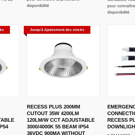
disponibilité
pour connaître
disponibilité
cks
Jusqu'à épuisement des stocks
RECESS PLUS 200MM
EMERGENC
CUTOUT 35W 4200LM
CONNECTIO
TABLE
120LM/W CCT ADJUSTABLE
RECESS P
IP54
3000/4000K 55 BEAM IP54
DOWNLIGH
36VDC 900MA WITHOUT