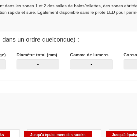
t dans les zones 1 et 2 des salles de bains/toilettes, des zones abrit
ation rapide et sûre. Également disponible sans le pilote LED pour perme
ez dans un ordre quelconque) :
ge)
Diamètre total (mm)
Gamme de lumens
Conso
cks
Jusqu'à épuisement des stocks
Jusqu'à épuis