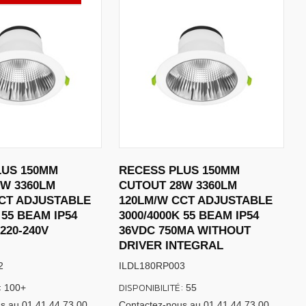
LUS 150MM
RECESS PLUS 150MM
W 3360LM
CUTOUT 28W 3360LM
CT ADJUSTABLE
120LM/W CCT ADJUSTABLE
 55 BEAM IP54
3000/4000K 55 BEAM IP54
220-240V
36VDC 750MA WITHOUT
DRIVER INTEGRAL
2
ILDL180RP003
:
DISPONIBILITÉ:
100+
55
s au 01 41 44 73 00
Contactez-nous au 01 41 44 73 00