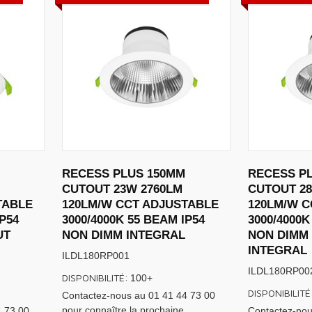
RECESS PLUS 150MM
RECESS P
CUTOUT 23W 2760LM
CUTOUT 28
TABLE
120LM/W CCT ADJUSTABLE
120LM/W C
IP54
3000/4000K 55 BEAM IP54
3000/4000K
UT
NON DIMM INTEGRAL
NON DIMM 
INTEGRAL
ILDL180RP001
ILDL180RP00
DISPONIBILITÉ:
100+
DISPONIBILITÉ
Contactez-nous au 01 41 44 73 00
pour connaître la prochaine
4 73 00
Contactez-nou