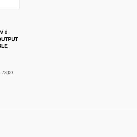
W 0-
 OUTPUT
BLE
4 73 00