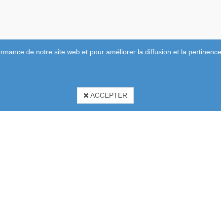
rmance de notre site web et pour améliorer la diffusion et la pertinence
ACCEPTER
Produits
Spots Encastra
Ampoules LED
Evofire
Feu