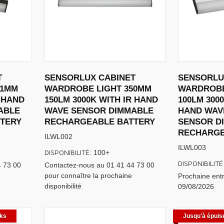
T
SENSORLUX CABINET
SENSORLU
61MM
WARDROBE LIGHT 350MM
WARDROBE
R HAND
150LM 3000K WITH IR HAND
100LM 300
ABLE
WAVE SENSOR DIMMABLE
HAND WAV
TERY
RECHARGEABLE BATTERY
SENSOR D
RECHARGE
ILWL002
ILWL003
DISPONIBILITÉ:
100+
DISPONIBILITÉ
4 73 00
Contactez-nous au 01 41 44 73 00
pour connaître la prochaine
Prochaine entr
disponibilité
09/08/2026
cks
Jusqu'à épuis