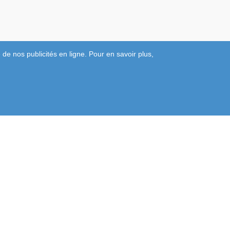
 de nos publicités en ligne. Pour en savoir plus,
Rejoignez-Nous Sur Les Réseaux
Sociaux
bles Anti-