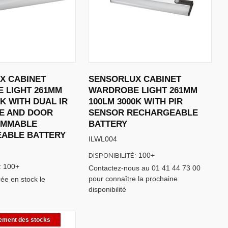
X CABINET
SENSORLUX CABINET
 LIGHT 261MM
WARDROBE LIGHT 261MM
0K WITH DUAL IR
100LM 3000K WITH PIR
E AND DOOR
SENSOR RECHARGEABLE
IMMABLE
BATTERY
ABLE BATTERY
ILWL004
DISPONIBILITÉ:
100+
:
100+
Contactez-nous au 01 41 44 73 00
pour connaître la prochaine
ée en stock le
disponibilité
ement des stocks