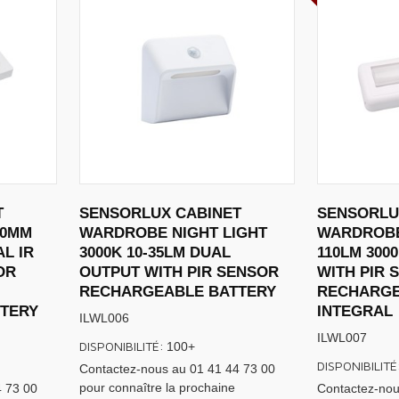
T
SENSORLUX CABINET
SENSORLU
80MM
WARDROBE NIGHT LIGHT
WARDROBE
AL IR
3000K 10-35LM DUAL
110LM 300
OR
OUTPUT WITH PIR SENSOR
WITH PIR 
RECHARGEABLE BATTERY
RECHARGE
TERY
INTEGRAL
ILWL006
ILWL007
DISPONIBILITÉ:
100+
DISPONIBILITÉ
Contactez-nous au 01 41 44 73 00
pour connaître la prochaine
4 73 00
Contactez-nou